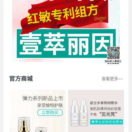
十一 发表壹圈：一个干敏皮用了几年壹博士，皮肤已经妥妥地正
常啦！每天雷打不用的一件事就是护肤
胖小娜 发表壹圈：晚上涂上，早脸还是软软的
123木头人 发发表壹圈：意肤系列产品，给五星都嫌少了！
冰阔 发表壹圈：不涂隔离乳就像在裸奔
SiSi 发表壹圈：洗面奶涧物细无声，爱了爱了
官方商城
查看更多>>
茵茵 发表壹圈：朋友推荐的国货之光，大好用了！
七姐 发表壹圈：隔三差五囤了很多精华，本痘肌专宠啊
橙子 发表壹圈：对皮肤不好的人简直大友善了！
Yan 发表壹圈：用着温和亲肤，护肤效果也没得说
大熊 发表壹圈：母胎自带的鸡皮疙瘩好像被磨皮了