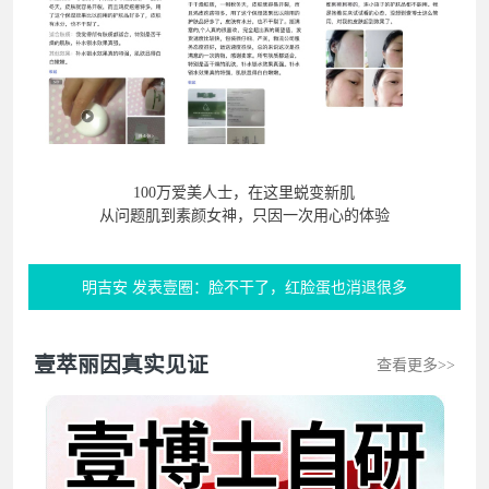
100万爱美人士，在这里蜕变新肌
从问题肌到素颜女神，只因一次用心的体验
明吉安 发表壹圈：脸不干了，红脸蛋也消退很多
Tina 发表壹圈：夸得大多次了，真的是良心好物
壹萃丽因真实见证
查看更多>>
洛画 发表壹圈：已经回购不知道多少次了
李田英 发表壹圈：一觉得不舒服就用益生菌，效果杠杠的
我是吖倩 发表壹圈：已成团宠，全家都在用..